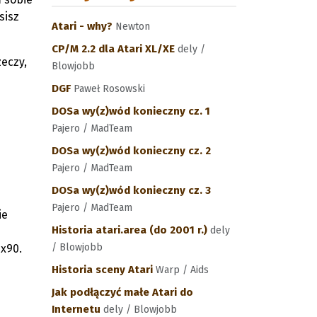
sisz
Atari - why?
Newton
CP/M 2.2 dla Atari XL/XE
dely /
eczy,
Blowjobb
DGF
Paweł Rosowski
DOSa wy(z)wód konieczny cz. 1
Pajero / MadTeam
DOSa wy(z)wód konieczny cz. 2
Pajero / MadTeam
DOSa wy(z)wód konieczny cz. 3
Pajero / MadTeam
ie
Historia atari.area (do 2001 r.)
dely
/ Blowjobb
x90.
Historia sceny Atari
Warp / Aids
Jak podłączyć małe Atari do
Internetu
dely / Blowjobb