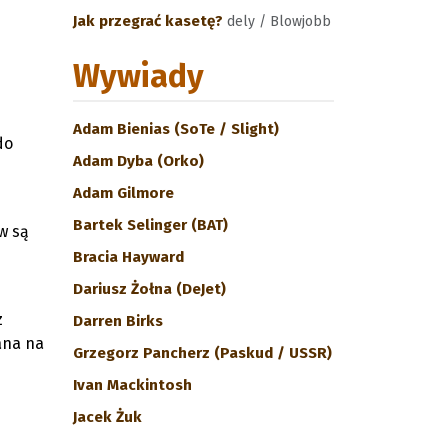
Jak przegrać kasetę?
dely / Blowjobb
Wywiady
Adam Bienias (SoTe / Slight)
do
Adam Dyba (Orko)
Adam Gilmore
Bartek Selinger (BAT)
w są
Bracia Hayward
Dariusz Żołna (DeJet)
z
Darren Birks
ana na
Grzegorz Pancherz (Paskud / USSR)
Ivan Mackintosh
Jacek Żuk