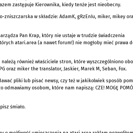
azem zastępuje Kierownika, kiedy tenże jest nieobecny.
o-zniszczarska w składzie: AdamK, gRzEnIu, miker, mikey or
rządza Pan Krap, który nie ustaje w trudzie świadczenia
tórych atari.area (a nawet forum!) nie mogłoby mieć prawa d
należą również właściciele stron, które wyszczególniono obo
G oraz miker the translator, Jaskier, Marek M, Seban, Fox.
dawać pliki lub pisać newsy, czy też w jakikolwiek sposób pom
czo odmawiamy osobom, które nam napiszą: CZE! MOGĘ POMÓ
pisz śmiało.
any o możliwość umieszczenia na atari.area reklam pozwoliłe