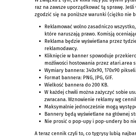
raz na zawsze uporządkować tą sprawę. Jeśli 
zgodzić się na poniższe warunki (ciężko nie bę
Reklamować wolno zasadniczo wszystko, 
które naruszają prawo. Komisją oceniającą
Reklama będzie wyświetlana przez tydzie
reklamodawcy.
Kliknięcie w banner spowoduje przekier
możliwości hostowania przez atari.area 
Wymiary bannera: 340x90, 170x90 pikseli
Format bannera: PNG, JPG, GIF.
Wielkość bannera do 200 KB.
W każdej chwili można zażyczyć sobie us
zwracana. Wznowienie reklamy wg cenni
Maksymalnie jednocześnie mogą występo
Bannery będą wyświetlane na głównej str
Nie prosić o pop-upy i pop-undery bo nie
A teraz cennik czyli to, co tygrysy lubią najbar