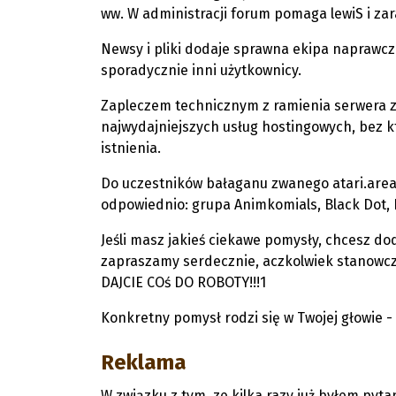
ww. W administracji forum pomaga lewiS i zar
Newsy i pliki dodaje sprawna ekipa naprawcz
sporadycznie inni użytkownicy.
Zapleczem technicznym z ramienia serwera za
najwydajniejszych usług hostingowych, bez k
istnienia.
Do uczestników bałaganu zwanego atari.area 
odpowiednio: grupa Animkomials, Black Dot, P
Jeśli masz jakieś ciekawe pomysły, chcesz do
zapraszamy serdecznie, aczkolwiek stanow
DAJCIE COś DO ROBOTY!!!1
Konkretny pomysł rodzi się w Twojej głowie - 
Reklama
W związku z tym, ze kilka razy już byłem pyt