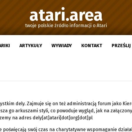
atari.area
twoje polskie źródło informacji o Atari
ARIKI
ARTYKUŁY
WYWIADY
KONTAKT
PRZEŚLI
ystkim dely. Zajmuje się on też administracją forum jako Kie
sza go arkuszami styli, co powoduje wygląd, jak na załączon
zemy na adres dely[at]atari[dot]org[dot]pl
óre poświęcają swój czas na charytatywne wspomaganie działa