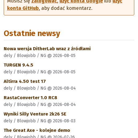
Musisz się
zalogować
,
użyć konta Google
lub
użyć
konta GitHub
, aby dodać komentarz.
Ostatnie newsy
Nowa wersja DitherLab wraz z źródłami
dely / Blowjobb / NG @ 2026-08-05
TURGEN 9.4.5
dely / Blowjobb / NG @ 2026-08-05
Altirra 4.50 test 17
dely / Blowjobb / NG @ 2026-08-04
RastaConverter 1.0 RC8
dely / Blowjobb / NG @ 2026-08-04
Wyniki Silly Venture 2k26 SE
dely / Blowjobb / NG @ 2026-08-03
The Great Axe - kolejne demo
dely / Blowjobb / NG @ 2026-07-26