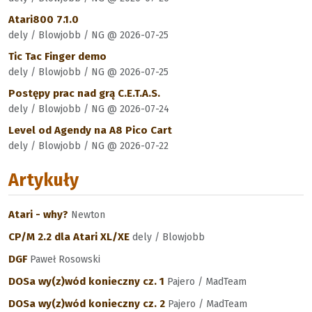
Atari800 7.1.0
dely / Blowjobb / NG @ 2026-07-25
Tic Tac Finger demo
dely / Blowjobb / NG @ 2026-07-25
Postępy prac nad grą C.E.T.A.S.
dely / Blowjobb / NG @ 2026-07-24
Level od Agendy na A8 Pico Cart
dely / Blowjobb / NG @ 2026-07-22
Artykuły
Atari - why?
Newton
CP/M 2.2 dla Atari XL/XE
dely / Blowjobb
DGF
Paweł Rosowski
DOSa wy(z)wód konieczny cz. 1
Pajero / MadTeam
DOSa wy(z)wód konieczny cz. 2
Pajero / MadTeam