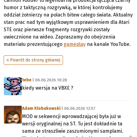
Cannon Fodder to legendarna produkcja łącząca czarny
humor z taktyczną rozgrywką, w której kontrolujemy
oddział żołnierzy na polach bitew całego świata. Aktualny
stan prac nad tym wyjątkowym usprawnieniem dla Atari
STE oraz pierwsze fragmenty rozgrywki zostały
uwiecznione na wideo. Zapraszamy do obejrzenia
materiału prezentującego
gameplay
na kanale YouTube.
« Powrót do strony głównej
tebe
| 06.06.2026 10:28
kiedy wersja na VBXE ?
Adam Klobukowski
| 06.06.2026 12:57
MOD w sekwencji wprowadzającej była już w
wersji oryginalnej na ST. Tu jest dokładnie ta
sama ze straszliwie zaszumionymi samplami.